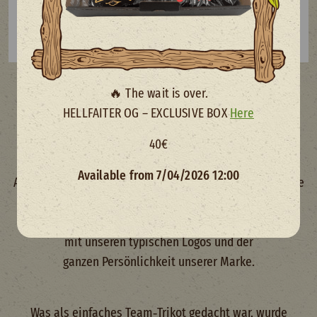
Alles begann auf der Cannafair 2025 in Düsseldorf: Wir
brauchten eine einheitliche Kleidung
🔥 The wait is over.
für die Messen. Etwas Wiedererkennbares, etwas mit
HELLFAITER OG – EXCLUSIVE BOX
Here
unserem eigenen Stil.
40€
Available from 7/04/2026 12:00
Also haben wir ein neues Outfit vorgestellt: das offizielle
EXOTIC TEAM‑Trikot — ein
Fußball‑Style Shirt, exklusiv für unser Team entworfen,
mit unseren typischen Logos und der
ganzen Persönlichkeit unserer Marke.
Was als einfaches Team‑Trikot gedacht war, wurde